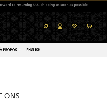
orward to resuming U.S. shipping as soon as possible
À PROPOS
ENGLISH
TIONS