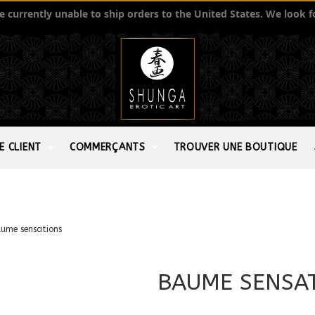
currently unable to ship orders to the United States. We look f
E CLIENT
COMMERÇANTS
TROUVER UNE BOUTIQUE
ume sensations
BAUME SENSA