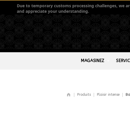
Due to temporary customs processing challenges, we are 
and appreciate your understanding.
MAGASINEZ
SERVIC
Produits
Plaisir intense
Ba