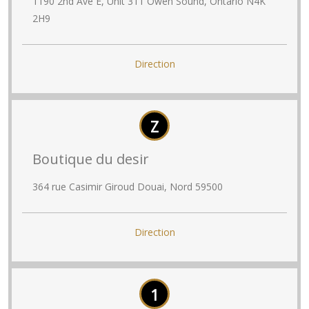
1190 2nd Ave E, Unit 311 Owen Sound, Ontario N4K
2H9
Direction
Z
Boutique du desir
364 rue Casimir Giroud Douai, Nord 59500
Direction
1